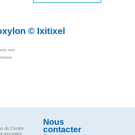
ylon © Ixitixel
ois noir
ommons
Nous
contacter
ons du Centre
nt assurées