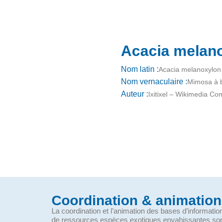
Acacia melanox
Nom latin :
Acacia melanoxylon
Nom vernaculaire :
Mimosa à b
Auteur :
Ixitixel – Wikimedia C
Coordination & animation
La coordination et l’animation des bases d’informati
de ressources espèces exotiques envahissantes so