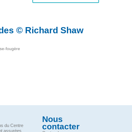
oides © Richard Shaw
sse-fougère
Nous
contacter
ons du Centre
nt assurées