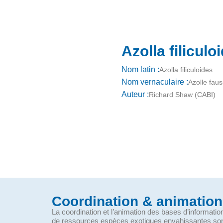
Azolla filicul
Nom latin :
Azolla filiculoides
Nom vernaculaire :
Azolle fau
Auteur :
Richard Shaw (CABI)
Coordination & animation
La coordination et l’animation des bases d’informati
de ressources espèces exotiques envahissantes so