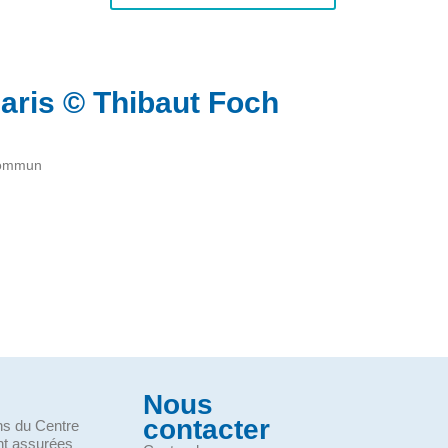
ris © Thibaut Foch
ommun
Nous
contacter
ons du Centre
nt assurées