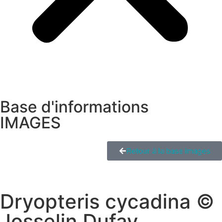
Base d'informations
IMAGES
Retour à la base images
Dryopteris cycadina ©
Josselin Dufay