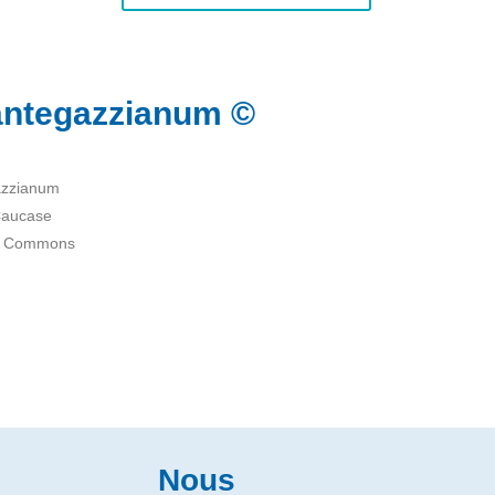
ntegazzianum ©
azzianum
Caucase
ia Commons
Nous