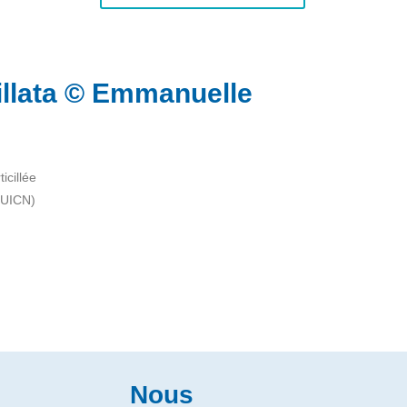
cillata © Emmanuelle
ticillée
 UICN)
Nous