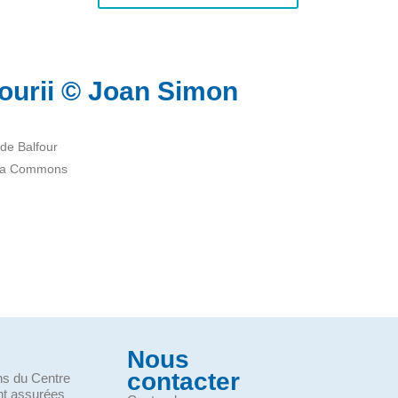
fourii © Joan Simon
de Balfour
dia Commons
Nous
contacter
ons du Centre
nt assurées