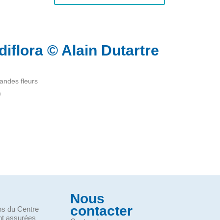
iflora © Alain Dutartre
randes fleurs
)
Nous
contacter
ons du Centre
nt assurées