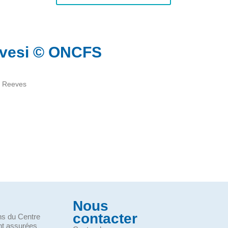
evesi © ONCFS
e Reeves
Nous
contacter
ons du Centre
nt assurées