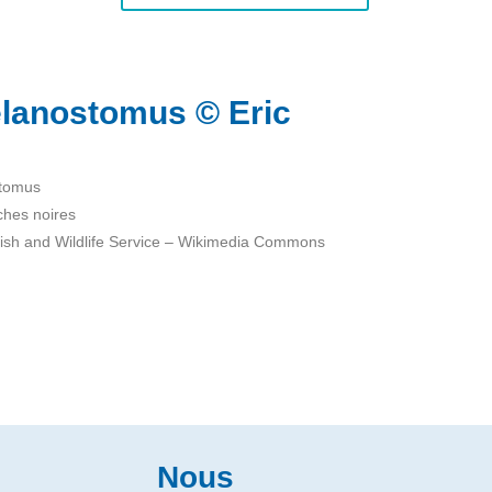
lanostomus © Eric
tomus
ches noires
Fish and Wildlife Service – Wikimedia Commons
Nous