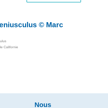
leniusculus © Marc
culus
e Californie
Nous