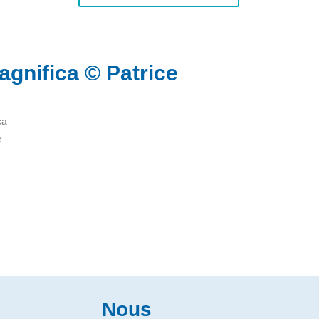
agnifica © Patrice
ca
e
Nous