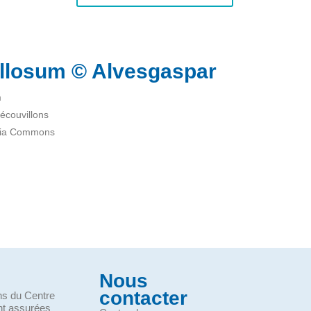
llosum © Alvesgaspar
m
écouvillons
dia Commons
Nous
contacter
ons du Centre
nt assurées