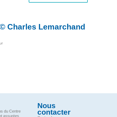
 © Charles Lemarchand
ur
Nous
contacter
ons du Centre
nt assurées