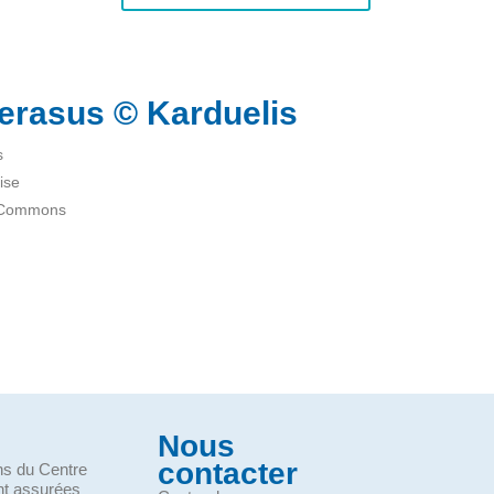
erasus © Karduelis
s
ise
a Commons
Nous
contacter
ons du Centre
nt assurées