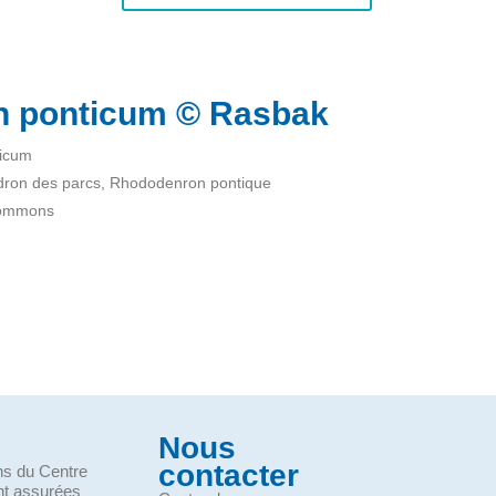
 ponticum © Rasbak
icum
ron des parcs, Rhododenron pontique
Commons
Nous
contacter
ons du Centre
nt assurées