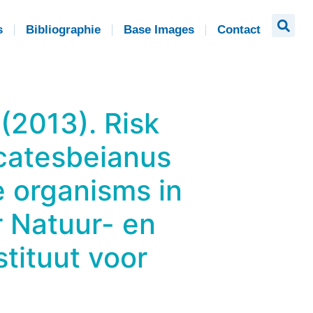
s
Bibliographie
Base Images
Contact
 (2013). Risk
 catesbeianus
e organisms in
r Natuur- en
tituut voor