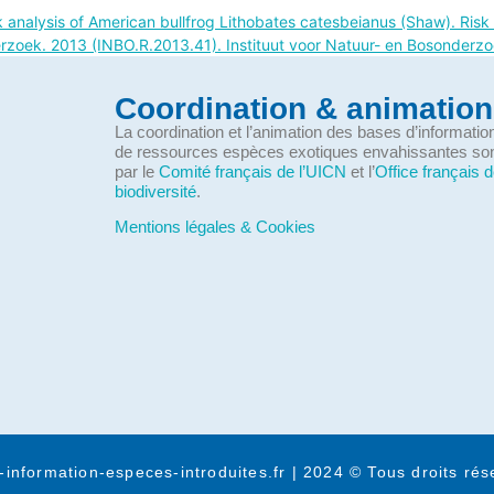
sk analysis of American bullfrog Lithobates catesbeianus (Shaw). Risk
rzoek. 2013 (INBO.R.2013.41). Instituut voor Natuur- en Bosonderzo
Coordination & animation
La coordination et l’animation des bases d’informati
de ressources espèces exotiques envahissantes so
par le
Comité français de l’UICN
et l’
Office français d
biodiversité
.
Mentions légales & Cookies
-information-especes-introduites.fr | 2024 © Tous droits rés