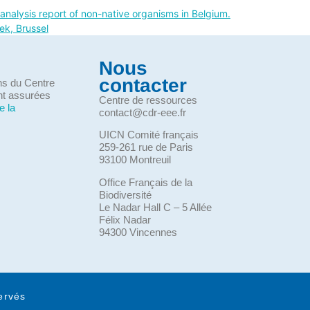
 analysis report of non-native organisms in Belgium.
ek, Brussel
Nous
contacter
ons du Centre
nt assurées
Centre de ressources
e la
contact@cdr-eee.fr
UICN Comité français
259-261 rue de Paris
93100 Montreuil
Office Français de la
Biodiversité
Le Nadar Hall C – 5 Allée
Félix Nadar
94300 Vincennes
ervés