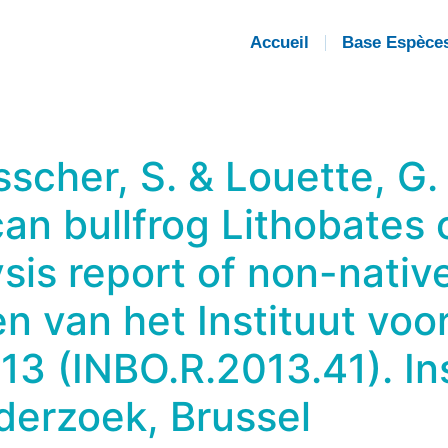
Accueil
Base Espèce
sscher, S. & Louette, G.
can bullfrog Lithobates
sis report of non-nativ
n van het Instituut voo
3 (INBO.R.2013.41). Ins
derzoek, Brussel