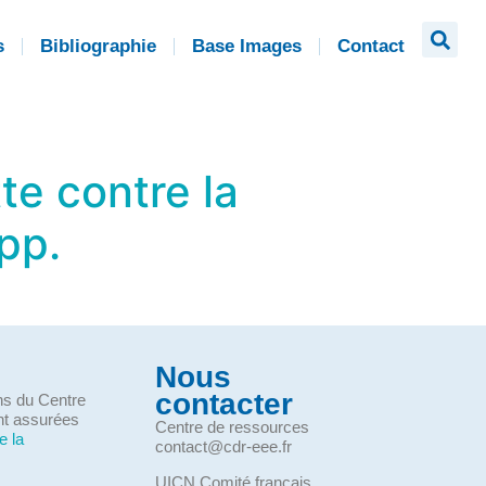
s
Bibliographie
Base Images
Contact
te contre la
 pp.
Nous
contacter
ons du Centre
nt assurées
Centre de ressources
e la
contact@cdr-eee.fr
UICN Comité français