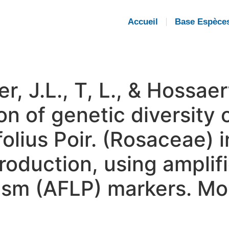
Accueil
Base Espèce
r, J.L., T, L., & Hossa
 of genetic diversity o
lius Poir. (Rosaceae) i
troduction, using ampli
sm (AFLP) markers. Mol