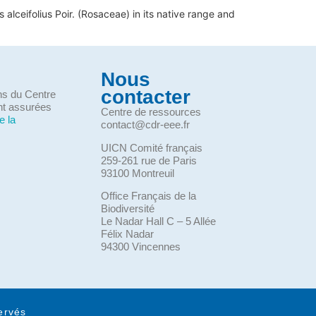
alceifolius Poir. (Rosaceae) in its native range and
Nous
contacter
ons du Centre
nt assurées
Centre de ressources
e la
contact@cdr-eee.fr
UICN Comité français
259-261 rue de Paris
93100 Montreuil
Office Français de la
Biodiversité
Le Nadar Hall C – 5 Allée
Félix Nadar
94300 Vincennes
ervés