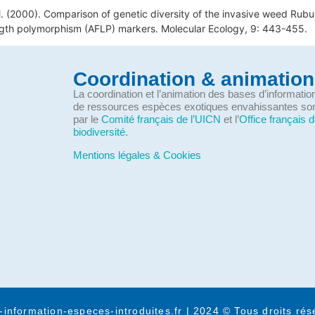
. (2000). Comparison of genetic diversity of the invasive weed Rubus 
length polymorphism (AFLP) markers. Molecular Ecology, 9: 443-455.
Coordination & animation
La coordination et l’animation des bases d’informati
de ressources espèces exotiques envahissantes so
par le
Comité français de l’UICN
et l’
Office français d
biodiversité
.
Mentions légales & Cookies
-information-especes-introduites.fr | 2024 © Tous droits rés