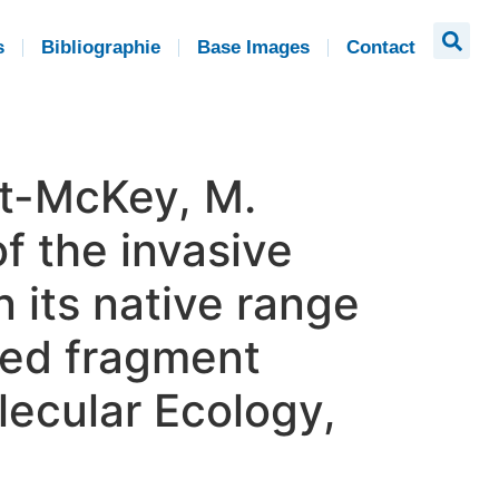
s
Bibliographie
Base Images
Contact
ert-McKey, M.
f the invasive
n its native range
fied fragment
ecular Ecology,