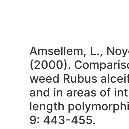
Amsellem, L., Noye
(2000). Comparison
weed Rubus alceifo
and in areas of in
length polymorphi
9: 443-455.