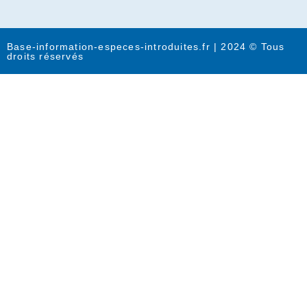
Base-information-especes-introduites.fr | 2024 © Tous
droits réservés