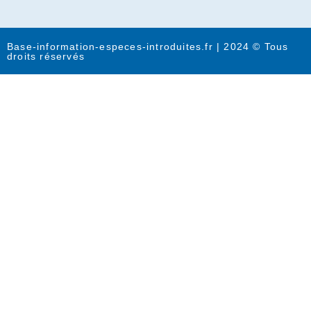
Base-information-especes-introduites.fr | 2024 © Tous
droits réservés