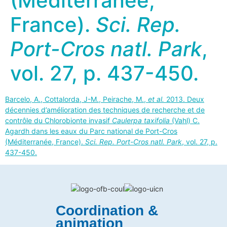
(Méditerranée,
France).
Sci. Rep.
Port-Cros natl. Park
,
vol. 27, p. 437-450.
Barcelo, A., Cottalorda, J-M., Peirache, M.,
et al.
2013. Deux
décennies d’amélioration des techniques de recherche et de
contrôle du Chlorobionte invasif
Caulerpa taxifolia
(Vahl) C.
Agardh dans les eaux du Parc national de Port-Cros
(Méditerranée, France).
Sci. Rep. Port-Cros natl. Park
, vol. 27, p.
437-450.
Coordination &
animation