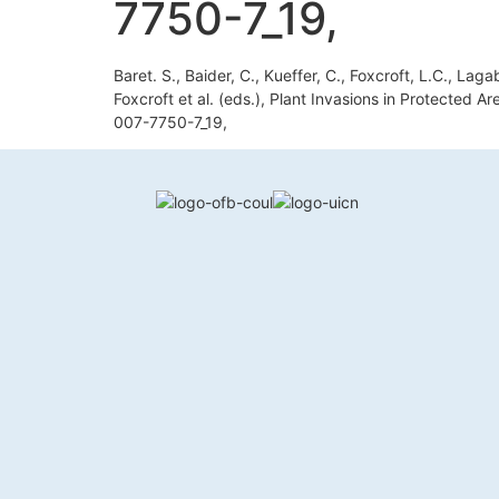
7750-7_19,
Baret. S., Baider, C., Kueffer, C., Foxcroft, L.C., Lag
Foxcroft et al. (eds.), Plant Invasions in Protected
007-7750-7_19,