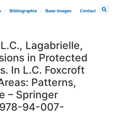
s
Bibliographie
Base Images
Contact
 L.C., Lagabrielle,
asions in Protected
. In L.C. Foxcroft
 Areas: Patterns,
e – Springer
7/978-94-007-