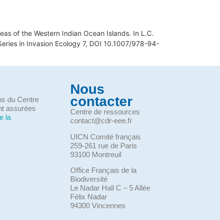
Areas of the Western Indian Ocean Islands. In L.C.
 Series in Invasion Ecology 7, DOI 10.1007/978-94-
Nous
contacter
ons du Centre
nt assurées
Centre de ressources
e la
contact@cdr-eee.fr
UICN Comité français
259-261 rue de Paris
93100 Montreuil
Office Français de la
Biodiversité
Le Nadar Hall C – 5 Allée
Félix Nadar
94300 Vincennes