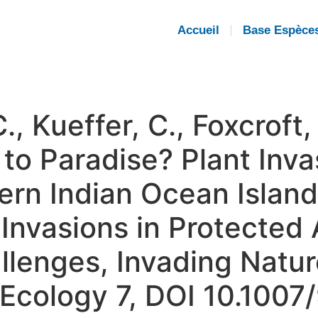
Accueil
Base Espèce
C., Kueffer, C., Foxcroft,
 to Paradise? Plant Inv
rn Indian Ocean Islands
t Invasions in Protected
lenges, Invading Natur
n Ecology 7, DOI 10.100