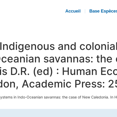
Accueil
Base Espèce
. Indigenous and colonia
Oceanian savannas: the
ris D.R. (ed) : Human Ec
don, Academic Press: 2
e systems in Indo-Oceanian savannas: the case of New Caledonia. In H