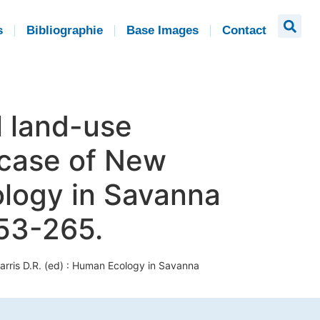
s
Bibliographie
Base Images
Contact
l land-use
 case of New
ology in Savanna
53-265.
arris D.R. (ed) : Human Ecology in Savanna