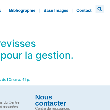
s
Bibliographie
Base Images
Contact
crevisses
pour la gestion.
es de l’Onema. 41 p.
Nous
contacter
ons du Centre
nt assurées
Centre de ressources