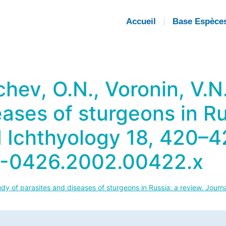
Accueil
Base Espèce
hev, O.N., Voronin, V.N
ases of sturgeons in Ru
d Ichthyology 18, 420–4
39-0426.2002.00422.x
udy of parasites and diseases of sturgeons in Russia: a review. Jour