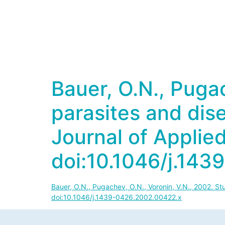
Bauer, O.N., Pugac
parasites and dise
Journal of Applie
doi:10.1046/j.14
Bauer, O.N., Pugachev, O.N., Voronin, V.N., 2002. St
doi:10.1046/j.1439-0426.2002.00422.x