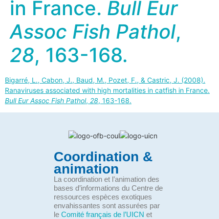
in France.
Bull Eur
Assoc Fish Pathol
,
28
, 163-168.
Bigarré, L., Cabon, J., Baud, M., Pozet, F., & Castric, J. (2008).
Ranaviruses associated with high mortalities in catfish in France.
Bull Eur Assoc Fish Pathol
,
28
, 163-168.
Coordination &
animation
La coordination et l’animation des
bases d’informations du Centre de
ressources espèces exotiques
envahissantes sont assurées par
le
Comité français de l’UICN
et