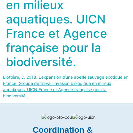
en milieux
aquatiques. UICN
France et Agence
française pour la
biodiversité.
Blottière, D. 2018. L’expansion d’une abeille sauvage exotique en
France. Groupe de travail Invasion biologique en milieux
aquatiques. UICN France et Agence française pour la
biodiversité.
Coordination &