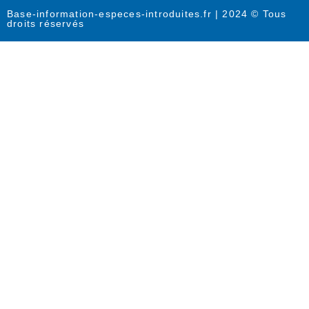
Base-information-especes-introduites.fr | 2024 © Tous
droits réservés