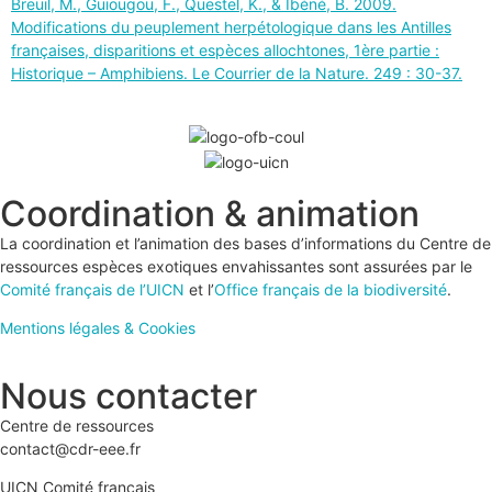
Breuil, M., Guiougou, F., Questel, K., & Ibéné, B. 2009.
Modifications du peuplement herpétologique dans les Antilles
françaises, disparitions et espèces allochtones, 1ère partie :
Historique – Amphibiens. Le Courrier de la Nature. 249 : 30-37.
Coordination & animation
La coordination et l’animation des bases d’informations du Centre de
ressources espèces exotiques envahissantes sont assurées par le
Comité français de l’UICN
et l’
Office français de la biodiversité
.
Mentions légales & Cookies
Nous contacter
Centre de ressources
contact@cdr-eee.fr
UICN Comité français