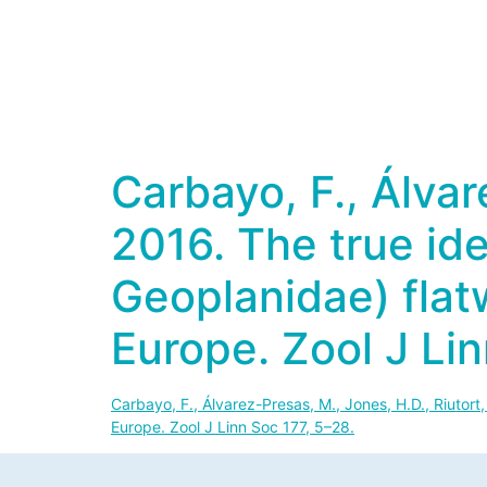
Carbayo, F., Álvar
2016. The true id
Geoplanidae) fla
Europe. Zool J Lin
Carbayo, F., Álvarez-Presas, M., Jones, H.D., Riutor
Europe. Zool J Linn Soc 177, 5–28.