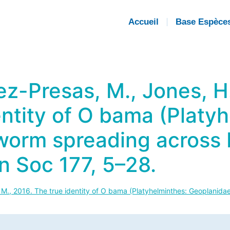
Accueil
Base Espèce
ez-Presas, M., Jones, H.
entity of O bama (Platy
tworm spreading across
n Soc 177, 5–28.
t, M., 2016. The true identity of O bama (Platyhelminthes: Geoplani