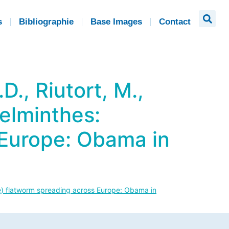
s
Bibliographie
Base Images
Contact
D., Riutort, M.,
helminthes:
 Europe: Obama in
dae) flatworm spreading across Europe: Obama in