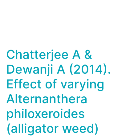
Chatterjee A &
Dewanji A (2014).
Effect of varying
Alternanthera
philoxeroides
(alligator weed)