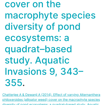
cover on the
macrophyte species
diversity of pond
ecosystems: a
quadrat–based
study. Aquatic
Invasions 9, 343–
355
.
Chatterjee A & Dewanji A (2014). Effect of varying Alternanthera
philoxeroides (alligator weed) cover on the macrophyte species
diversity of pond ecosystems: a quadrat–based study. Aquatic