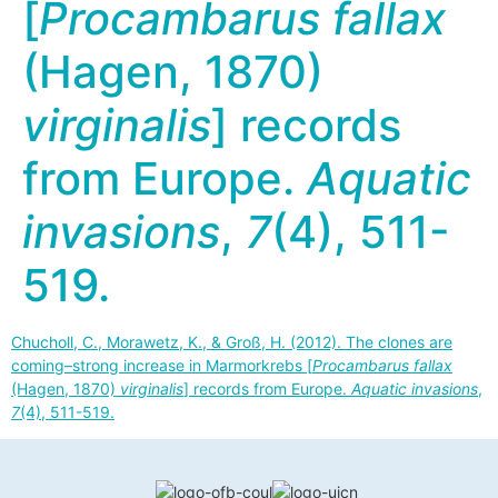
[
Procambarus fallax
(Hagen, 1870)
virginalis
] records
from Europe.
Aquatic
invasions
,
7
(4), 511-
519.
Chucholl, C., Morawetz, K., & Groß, H. (2012). The clones are
coming–strong increase in Marmorkrebs [
Procambarus fallax
(Hagen, 1870)
virginalis
] records from Europe.
Aquatic invasions
,
7
(4), 511-519.