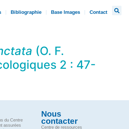
s
Bibliographie
Base Images
Contact
nctata
(O. F.
ologiques 2 : 47-
Nous
contacter
ons du Centre
nt assurées
Centre de ressources