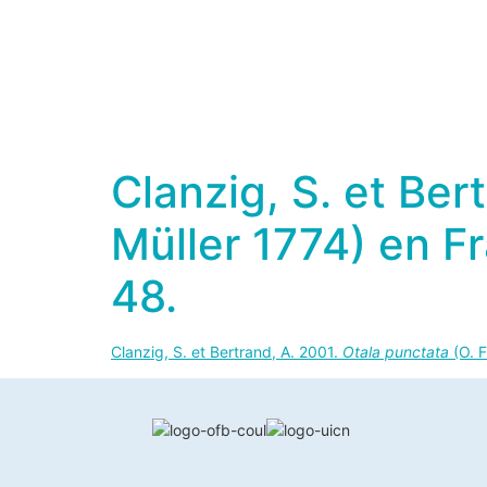
Clanzig, S. et Ber
Müller 1774) en F
48.
Clanzig, S. et Bertrand, A. 2001.
Otala punctata
(O. F