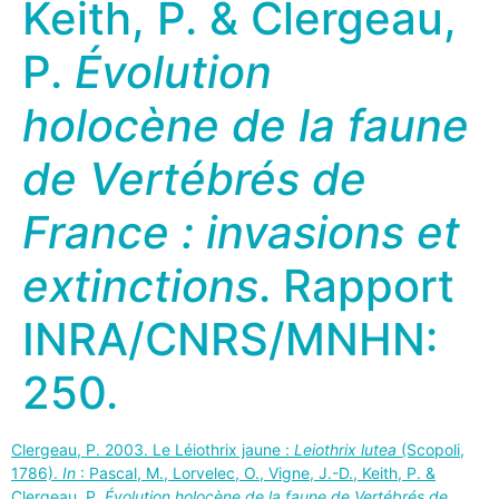
Keith, P. & Clergeau,
P.
Évolution
holocène de la faune
de Vertébrés de
France : invasions et
extinctions
. Rapport
INRA/CNRS/MNHN:
250.
Clergeau, P. 2003. Le Léiothrix jaune :
Leiothrix lutea
(Scopoli,
1786).
In
: Pascal, M., Lorvelec, O., Vigne, J.-D., Keith, P. &
Clergeau, P.
Évolution holocène de la faune de Vertébrés de