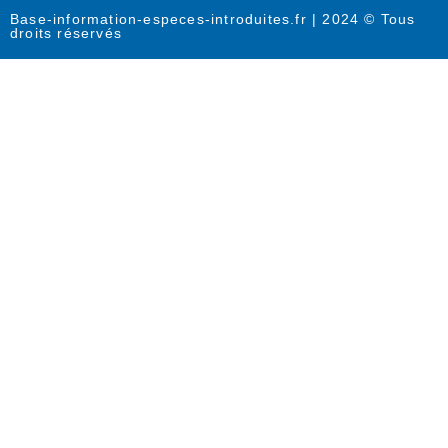
Base-information-especes-introduites.fr | 2024 © Tous
droits réservés