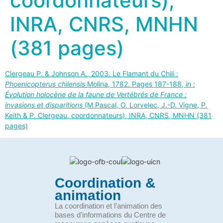
coordonnateurs),
INRA, CNRS, MNHN
(381 pages)
Clergeau P. & Johnson A., 2003. Le Flamant du Chili :
Phoenicopterus chilensis
Molina, 1782. Pages 187-188,
in :
Évolution holocène de la faune de Vertébrés de France :
invasions et disparitions
(M.Pascal, O. Lorvelec, J.-D. Vigne, P.
Keith & P. Clergeau, coordonnateurs), INRA, CNRS, MNHN (381
pages)
Coordination &
animation
La coordination et l’animation des
bases d’informations du Centre de