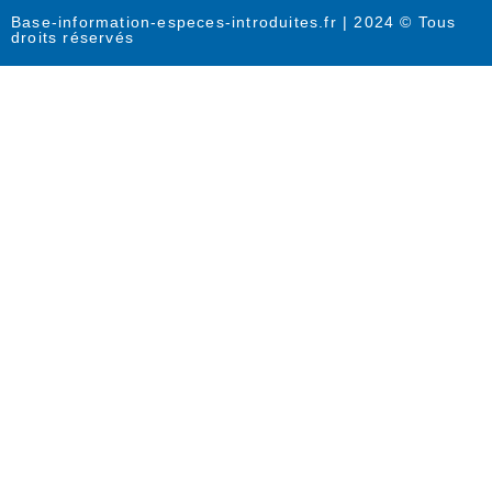
Base-information-especes-introduites.fr | 2024 © Tous
droits réservés