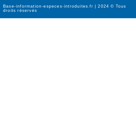
Base-information-especes-introduites.fr | 2024 © Tous
droits réservés