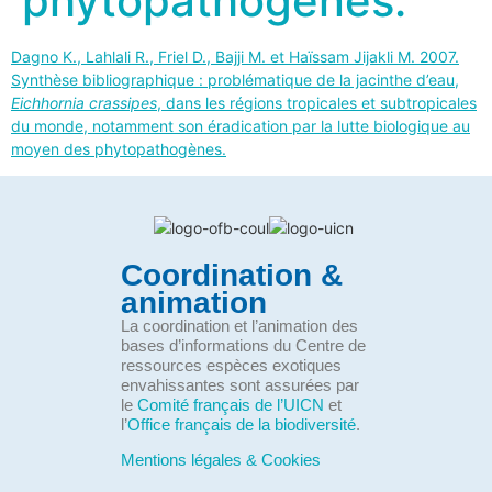
phytopathogènes.
Dagno K.
,
Lahlali R.
,
Friel D.
, B
ajji M.
et Haïssam
Jijakli M. 2007.
Synthèse bibliographique : problématique de la jacinthe d’eau,
Eichhornia crassipes
, dans les régions tropicales et subtropicales
du monde, notamment son éradication par la lutte biologique au
moyen des phytopathogènes.
Coordination &
animation
La coordination et l’animation des
bases d’informations du Centre de
ressources espèces exotiques
envahissantes sont assurées par
le
Comité français de l’UICN
et
l’
Office français de la biodiversité
.
Mentions légales & Cookies