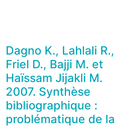
Dagno K.
,
Lahlali R.
,
Friel D.
, B
ajji M.
et
Haïssam
Jijakli M.
2007.
Synthèse
bibliographique :
problématique de la