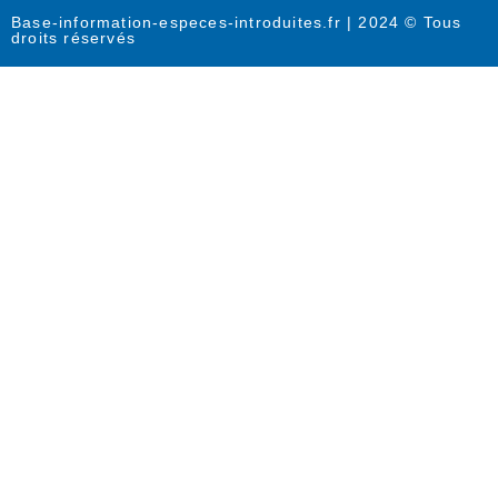
Base-information-especes-introduites.fr | 2024 © Tous
droits réservés