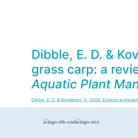
Dibble, E. D. & Ko
grass carp: a revi
Aquatic Plant M
Dibble, E. D. & Kovalenko, K. 2009. Ecological impact