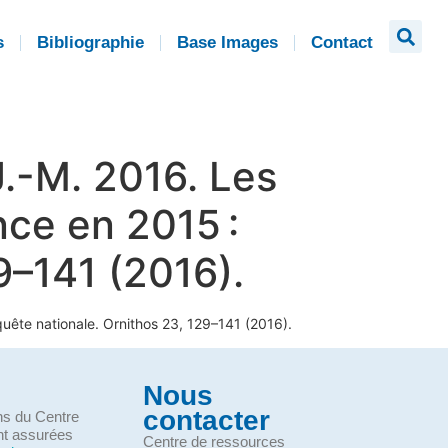
s
Bibliographie
Base Images
Contact
 J.-M. 2016. Les
nce en 2015 :
9–141 (2016).
quête nationale. Ornithos 23, 129–141 (2016).
Nous
contacter
ons du Centre
nt assurées
Centre de ressources