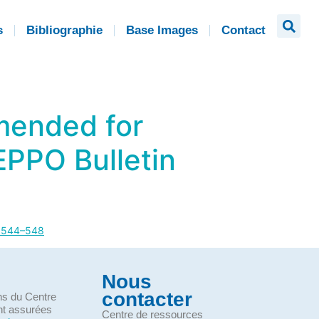
s
Bibliographie
Base Images
Contact
mended for
EPPO Bulletin
), 544–548
Nous
contacter
ons du Centre
nt assurées
Centre de ressources