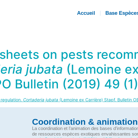
Accueil
Base Espèce
 sheets on pests recom
eria jubata
(Lemoine ex 
O Bulletin (2019) 49 (1
regulation.
Cortaderia jubata
(Lemoine ex Carrière) Stapf. Bulletin O
Coordination & animation
La coordination et l’animation des bases d’informati
de ressources espèces exotiques envahissantes so