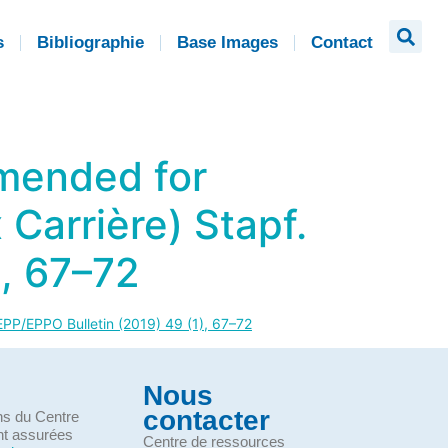
s
Bibliographie
Base Images
Contact
mended for
Carrière) Stapf.
), 67–72
EPP/EPPO Bulletin (2019) 49 (1), 67–72
Nous
contacter
ons du Centre
nt assurées
Centre de ressources