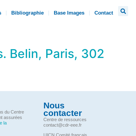
s
Bibliographie
Base Images
Contact
. Belin, Paris, 302
Nous
contacter
ons du Centre
nt assurées
Centre de ressources
e la
contact@cdr-eee.fr
UICN Comité français