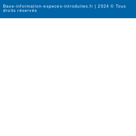
Base-information-especes-introduites.fr | 2024 © Tous
droits réservés