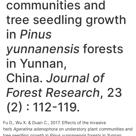
communities and
tree seedling growth
in
Pinus
yunnanensis
forests
in Yunnan,
China.
Journal of
Forest Research
, 23
(2) : 112-119.
Fu D., Wu X. & Duan C., 2017. Effects of the invasive
herb
Ageratina adenophora
on understory plant communities and
tree seedling growth in
Pinus yunnanensis
forests in Yunnan,