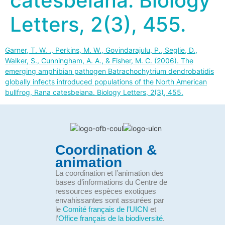
catesbeiana. Biology
Letters, 2(3), 455.
Garner, T. W. ., Perkins, M. W., Govindarajulu, P., Seglie, D.,
Walker, S., Cunningham, A. A., & Fisher, M. C. (2006). The
emerging amphibian pathogen Batrachochytrium dendrobatidis
globally infects introduced populations of the North American
bullfrog, Rana catesbeiana. Biology Letters, 2(3), 455.
Coordination &
animation
La coordination et l’animation des
bases d’informations du Centre de
ressources espèces exotiques
envahissantes sont assurées par
le
Comité français de l’UICN
et
l’
Office français de la biodiversité
.