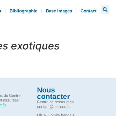
s
Bibliographie
Base Images
Contact
es exotiques
Nous
contacter
ons du Centre
nt assurées
Centre de ressources
e la
contact@cdr-eee.fr
UICN Comité français