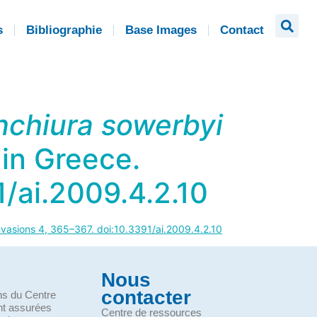
s
Bibliographie
Base Images
Contact
nchiura sowerbyi
 in Greece.
1/ai.2009.4.2.10
nvasions 4, 365–367. doi:10.3391/ai.2009.4.2.10
Nous
contacter
ons du Centre
nt assurées
Centre de ressources