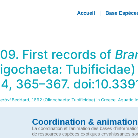
Accueil
Base Espèce
09. First records of
Bra
igochaeta: Tubificidae)
 4, 365–367. doi:10.339
erbyi
Beddard, 1892 (Oligochaeta: Tubificidae) in Greece. Aquatic I
Coordination & animation
La coordination et l’animation des bases d’informati
de ressources espèces exotiques envahissantes so