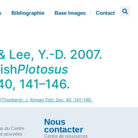
s
Bibliographie
Base Images
Contact
 & Lee, Y.-D. 2007.
ish
Plotosus
0, 141–146.
(Thunberg).
J. Korean Fish. Soc.
40, 141–146.
Nous
contacter
ons du Centre
nt assurées
Centre de ressources